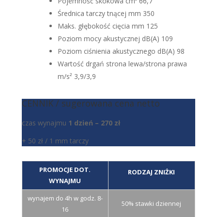
Pojemność skokowa cm³ 66,7
Średnica tarczy tnącej mm 350
Maks. głębokość cięcia mm 125
Poziom mocy akustycznej dB(A) 109
Poziom ciśnienia akustycznego dB(A) 98
Wartość drgań strona lewa/strona prawa
m/s² 3,9/3,9
CENNIK / sugerowana cena netto
czas wynajmu
1 dzień – 270 zł
+ 50 zł / 1 mm tarczy
PROMOCJE DOT.
RODZAJ ZNIŻKI
WYNAJMU
wynajem do 4h w godz. 8-
50% stawki dziennej
16