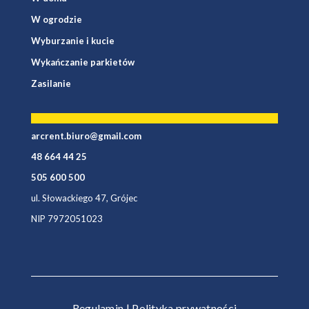
W ogrodzie
Wyburzanie i kucie
Wykańczanie parkietów
Zasilanie
arcrent.biuro@gmail.com
48 664 44 25
505 600 500
ul. Słowackiego 47, Grójec
NIP 7972051023
Regulamin
|
Polityka prywatności