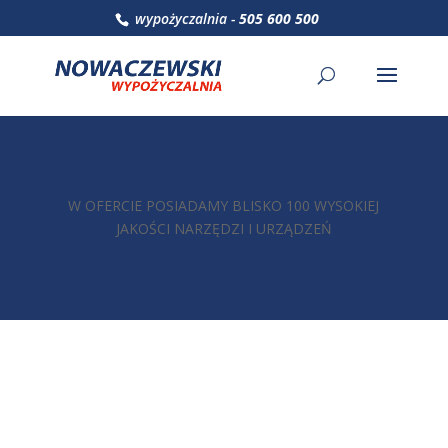
wypożyczalnia -
505 600 500
W OFERCIE POSIADAMY BLISKO 100 WYSOKIEJ
JAKOŚCI NARZĘDZI I URZĄDZEŃ